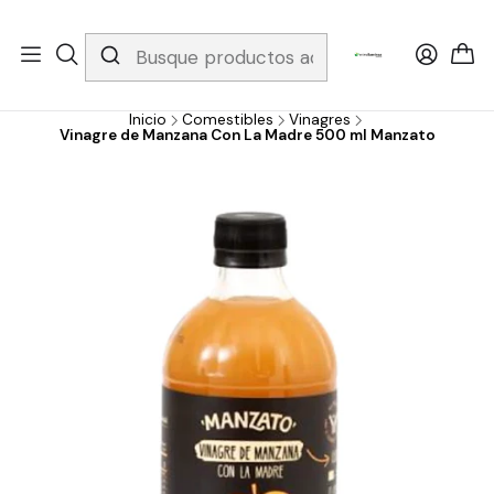
Whatsapp 3229079958/ Fijo 6019251796 / Envios a todo el país y
gratis apartir de 199.000!
Inicio
Comestibles
Vinagres
Vinagre de Manzana Con La Madre 500 ml Manzato