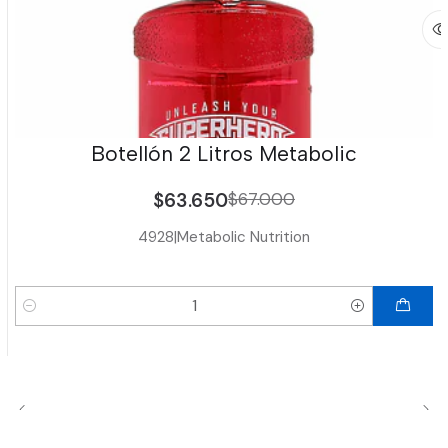
Botellón 2 Litros Metabolic
$63.650
$67.000
4928
|
Metabolic Nutrition
Cantidad