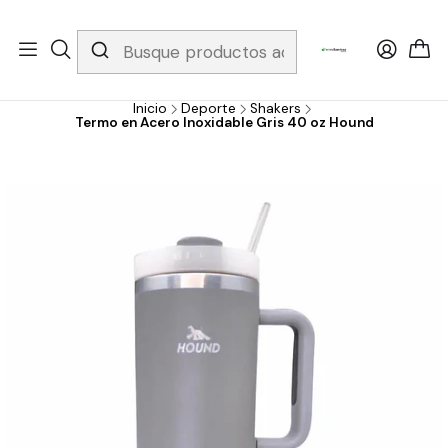
Whatsapp 3229079958/ Fijo 6019251796 / Envios a todo el país y
gratis apartir de 199.000!
Inicio
Deporte
Shakers
Termo en Acero Inoxidable Gris 40 oz Hound