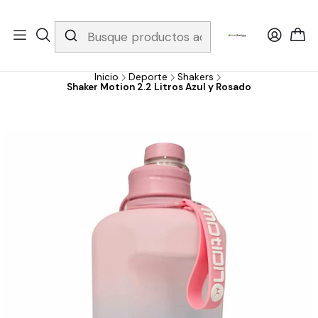
Whatsapp 3229079958/ Fijo 6019251796 / Envios a todo el país y
gratis apartir de 199.000!
Inicio
Deporte
Shakers
Shaker Motion 2.2 Litros Azul y Rosado