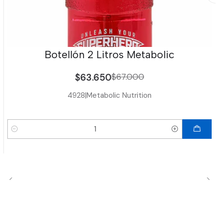
Botellón 2 Litros Metabolic
$63.650
$67.000
4928
|
Metabolic Nutrition
Cantidad