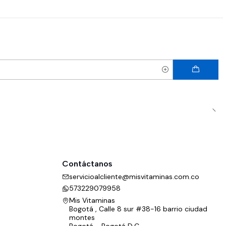
Contáctanos
servicioalcliente@misvitaminas.com.co
573229079958
Mis Vitaminas
Bogotá , Calle 8 sur #38-16 barrio ciudad
montes
Bogotá - Bogotá D.C.