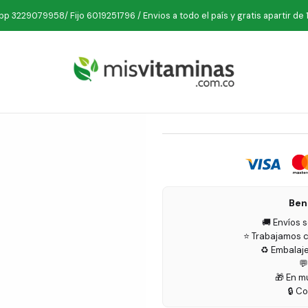
Inicio
Deporte
Shakers
Shaker Refill 900 ml Rojo y Azul
p 3229079958/ Fijo 6019251796 / Envios a todo el país y gratis apartir de 
Shaker Re
Ben
🚚 Envíos 
⭐ Trabajamos c
♻️ Embalaj

🎁 En m
🔒 C