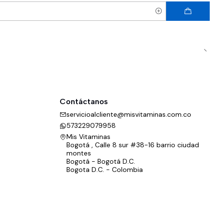
Contáctanos
servicioalcliente@misvitaminas.com.co
573229079958
Mis Vitaminas
Bogotá , Calle 8 sur #38-16 barrio ciudad
montes
Bogotá - Bogotá D.C.
Bogota D.C. - Colombia