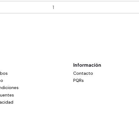
Información
mbos
Contacto
do
PQRs
ndiciones
cuentes
vacidad