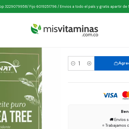
nicio
Belleza
Aceites
Tea Tree Oil Aceite esencial puro 10 ml Fun
p 3229079958/ Fijo 6019251796 / Envios a todo el país y gratis apartir de 
Tea Tree O
Agreg
Cantidad
Ben
🚚 Envíos 
⭐ Trabajamos c