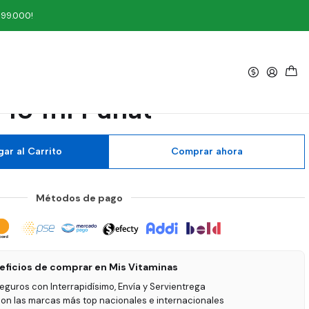
at
199.000!
|
il Aceite esencial puro
10 ml Funat
ar al Carrito
Comprar ahora
Métodos de pago
eficios de comprar en Mis Vitaminas
seguros con Interrapidísimo, Envía y Servientrega
on las marcas más top nacionales e internacionales