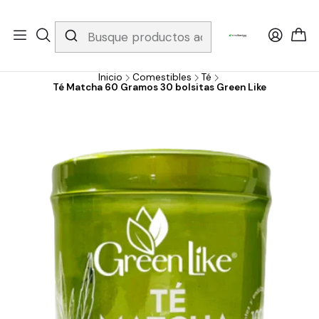
Whatsapp 3229079958/ Fijo 6019251796 / Envios a todo el país y
gratis apartir de 199.000!
Inicio
Comestibles
Té
Té Matcha 60 Gramos 30 bolsitas Green Like