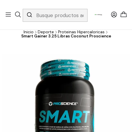
Whatsapp 3229079958/ Fijo 6019251796 / Envios a todo el país y
gratis apartir de 199.000!
Inicio
Deporte
Proteinas Hipercaloricas
Smart Gainer 3.25 Libras Coconut Proscience