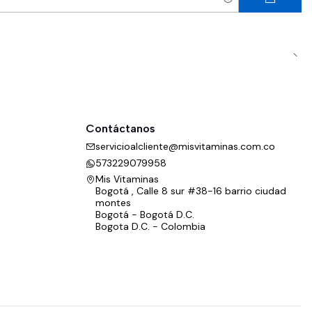
Contáctanos
servicioalcliente@misvitaminas.com.co
573229079958
Mis Vitaminas
Bogotá , Calle 8 sur #38-16 barrio ciudad
montes
Bogotá - Bogotá D.C.
Bogota D.C. - Colombia