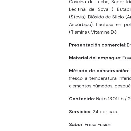
Caseina de Leche, Sabor Idé
Lecitina de Soya ( Estabi
(Stevia), Dióxido de Silicio
Ascórbico), Lactasa en polv
(Tiamina), Vitamina D3.
Presentación comercial
: 
Material del empaque:
Enva
Método de conservación:
fresco a temperatura inferi
elementos húmedos, después
Contenido:
Neto 13.01 Lb / 
Servicios:
24 por caja.
Sabor
: Fresa Fusión