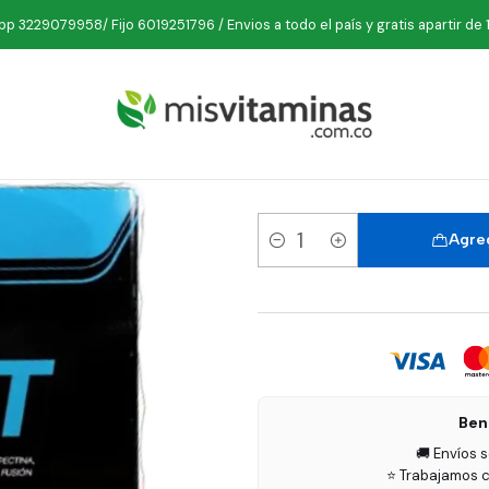
orte
Proteinas Hipercaloricas
Smart Gainer 13 libras Fresa Fusió
p 3229079958/ Fijo 6019251796 / Envios a todo el país y gratis apartir de 
Smart Gaine
Agreg
Cantidad
Ben
🚚 Envíos 
⭐ Trabajamos c