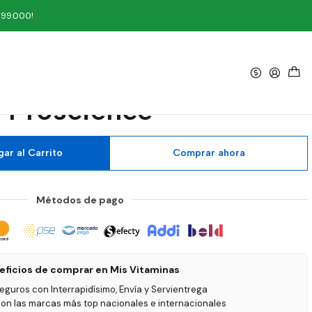
n Proscience
199.000!
|
r 13 libras Fresa Fusión
Proscience
ar al Carrito
Comprar ahora
Métodos de pago
eficios de comprar en Mis Vitaminas
seguros con Interrapidísimo, Envía y Servientrega
on las marcas más top nacionales e internacionales