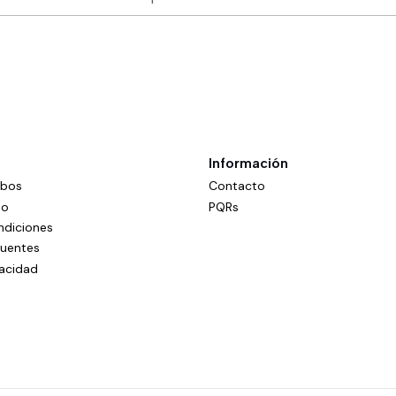
Información
mbos
Contacto
do
PQRs
ndiciones
cuentes
vacidad