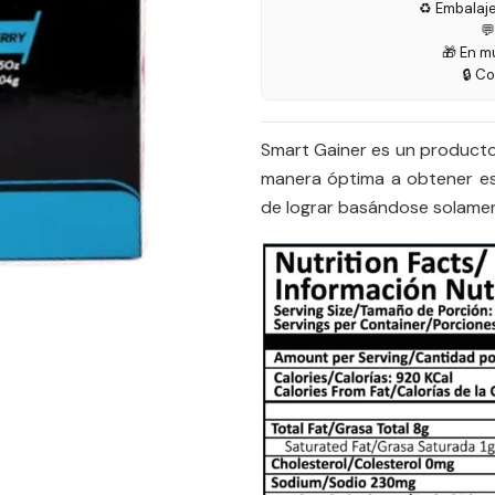
♻️ Embalaj

🎁 En m
🔒 C
Smart Gainer es un producto 
manera óptima a obtener ese 
de lograr basándose solament