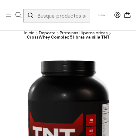
Whatsapp 3229079958/ Fijo 6019251796 / Envios a todo el país y
gratis apartir de 199.000!
Inicio
Deporte
Proteinas Hipercaloricas
CrossWhey Complex 5 libras vainilla TNT