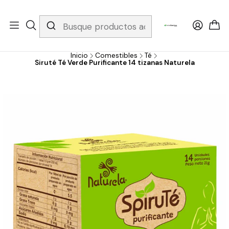
Whatsapp 3229079958/ Fijo 6019251796 / Envios a todo el país y
gratis apartir de 199.000!
Inicio
Comestibles
Té
Siruté Té Verde Purificante 14 tizanas Naturela