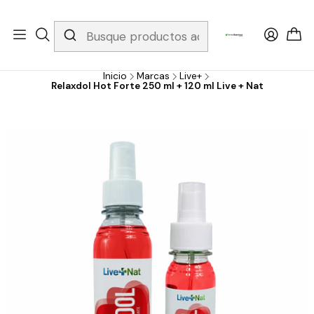
Whatsapp 3229079958/ Fijo 6019251796 / Envios a todo el país y
gratis apartir de 199.000!
Inicio
Marcas
Live+
Relaxdol Hot Forte 250 ml + 120 ml Live + Nat