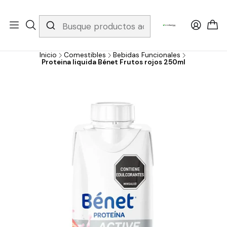
Whatsapp 3229079958/ Fijo 6019251796 / Envios a todo el país y
gratis apartir de 199.000!
Inicio
Comestibles
Bebidas Funcionales
Proteina liquida Bénet Frutos rojos 250ml