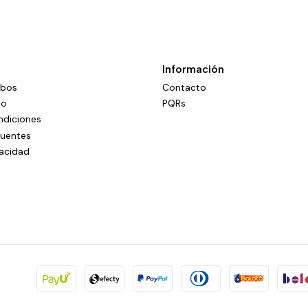
Información
mbos
Contacto
do
PQRs
ndiciones
cuentes
vacidad