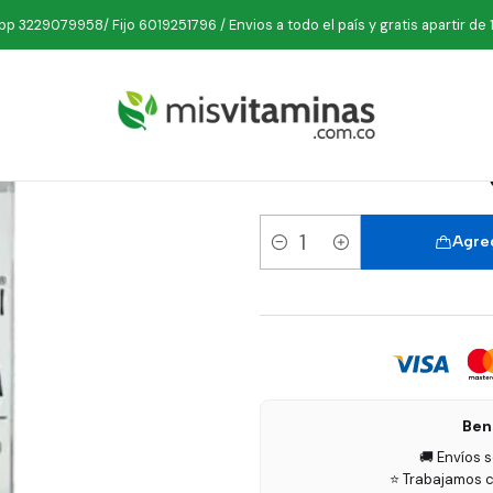
Inicio
Condición
Acné
Plata Coloidal Spray 20 PPM Ultraki 60 m
p 3229079958/ Fijo 6019251796 / Envios a todo el país y gratis apartir de 
Plata C
Agreg
Cantidad
Ben
🚚 Envíos 
⭐ Trabajamos c