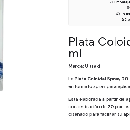
♻️ Embalaj

🎁 En m
🔒 C
Plata Colo
ml
Marca: Ultraki
La
Plata Coloidal Spray 20
en formato spray para aplicac
Está elaborada a partir de
a
concentración de
20 partes
diseñado para facilitar su apl