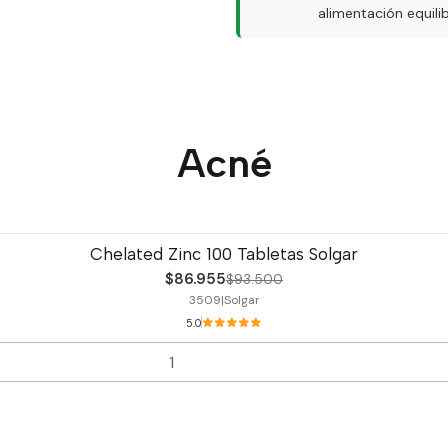
alimentación equil
Acné
Chelated Zinc 100 Tabletas Solgar
$86.955
$93.500
3509
|
Solgar
5.0