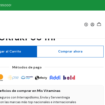
l
199.000!
|
oloidal Spray 20 PPM
Ultraki 60 ml
ar al Carrito
Comprar ahora
Métodos de pago
eficios de comprar en Mis Vitaminas
seguros con Interrapidísimo, Envía y Servientrega
on las marcas más top nacionales e internacionales