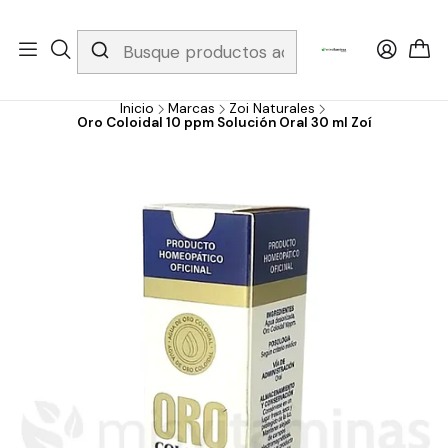
Whatsapp 3229079958/ Fijo 6019251796 / Envios a todo el país y
gratis apartir de 199.000!
Inicio
Marcas
Zoi Naturales
Oro Coloidal 10 ppm Solución Oral 30 ml Zoí