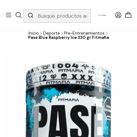
Whatsapp 3229079958/ Fijo 6019251796 / Envios a todo el país y
gratis apartir de 199.000!
Inicio
Deporte
Pre-Entrenamientos
Pase Blue Raspberry Ice 330 gr Fitmafia