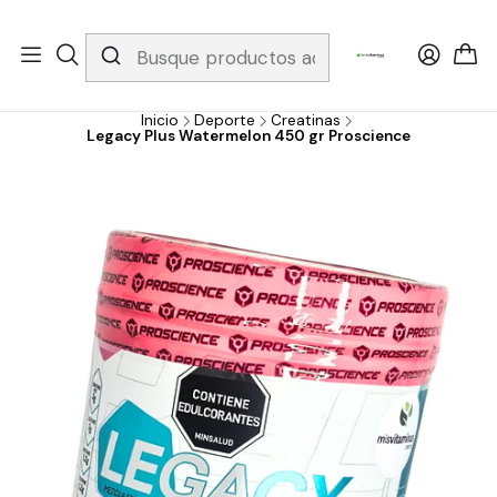
Whatsapp 3229079958/ Fijo 6019251796 / Envios a todo el país y
gratis apartir de 199.000!
Inicio
Deporte
Creatinas
Legacy Plus Watermelon 450 gr Proscience