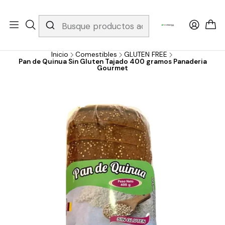
Whatsapp 3229079958/ Fijo 6019251796 / Envios a todo el país y
gratis apartir de 199.000!
Inicio
Comestibles
GLUTEN FREE
Pan de Quinua Sin Gluten Tajado 400 gramos Panaderia
Gourmet