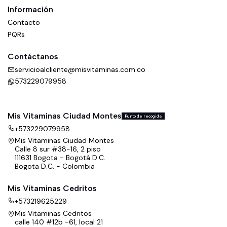
Información
Contacto
PQRs
Contáctanos
servicioalcliente@misvitaminas.com.co
573229079958
Mis Vitaminas Ciudad Montes
Punto de recogida
+573229079958
Mis Vitaminas Ciudad Montes
Calle 8 sur #38-16, 2 piso
111631 Bogota - Bogotá D.C.
Bogota D.C. - Colombia
Mis Vitaminas Cedritos
+573219625229
Mis Vitaminas Cedritos
calle 140 #12b -61, local 21