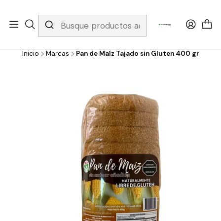
Whatsapp 3229079958/ Fijo 6019251796 / Envios a todo el país y
gratis apartir de 199.000!
Inicio
Marcas
Pan de Maíz Tajado sin Gluten 400 gr