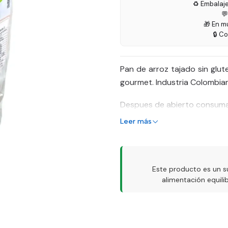
♻️ Embalaj

🎁 En m
🔒 C
Pan de arroz tajado sin glu
gourmet. Industria Colombia
Despues de abierto consuma
Leer más
Este producto es un s
alimentación equil