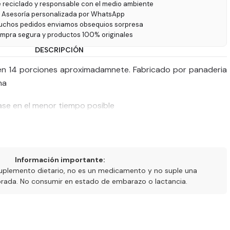
e reciclado y responsable con el medio ambiente
 Asesoría personalizada por WhatsApp
uchos pedidos enviamos obsequios sorpresa
ompra segura y productos 100% originales
DESCRIPCIÓN
ten 14 porciones aproximadamnete. Fabricado por panaderia
na
se en el menor tiempo posible
Información importante:
uplemento dietario, no es un medicamento y no suple una
ibrada. No consumir en estado de embarazo o lactancia.