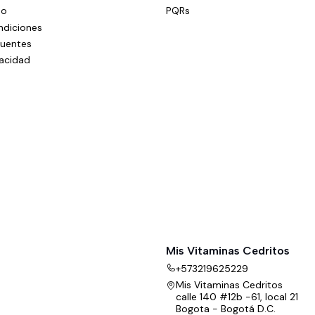
do
PQRs
ndiciones
cuentes
vacidad
Mis Vitaminas Cedritos
+573219625229
Mis Vitaminas Cedritos
calle 140 #12b -61, local 21
Bogota - Bogotá D.C.