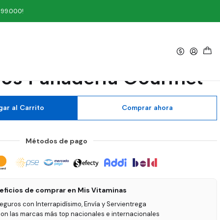
Gourmet
199.000!
|
rroz Tajado sin Gluten
os Panaderia Gourmet
ar al Carrito
Comprar ahora
Métodos de pago
eficios de comprar en Mis Vitaminas
seguros con Interrapidísimo, Envía y Servientrega
on las marcas más top nacionales e internacionales