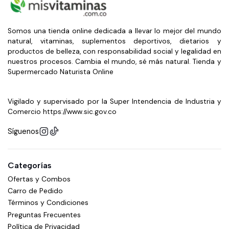
Consumir según las indicaciones del fabricante o bajo
recomendación de un profesional de la salud.
Somos una tienda online dedicada a llevar lo mejor del mundo
natural, vitaminas, suplementos deportivos, dietarios y
Información importante:
productos de belleza, con responsabilidad social y legalidad en
Registro Sanitario INVIMA SD2018-0004152.
nuestros procesos. Cambia el mundo, sé más natural. Tienda y
Supermercado Naturista Online
Suplemento dietario. No es un medicamento y no sustituye
una alimentación equilibrada.
Conservar en un lugar fresco y seco.
Vigilado y supervisado por la Super Intendencia de Industria y
Comercio https://www.sic.gov.co
Mantener fuera del alcance de los niños.
Síguenos
Categorías
Ofertas y Combos
Carro de Pedido
Términos y Condiciones
Preguntas Frecuentes
Política de Privacidad