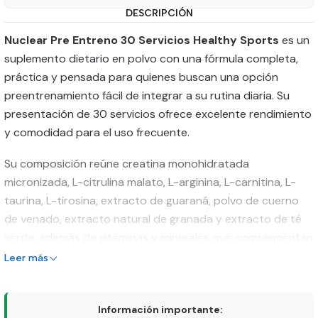
DESCRIPCIÓN
Nuclear Pre Entreno 30 Servicios Healthy Sports
es un
suplemento dietario en polvo con una fórmula completa,
práctica y pensada para quienes buscan una opción
preentrenamiento fácil de integrar a su rutina diaria. Su
presentación de 30 servicios ofrece excelente rendimiento
y comodidad para el uso frecuente.
Su composición reúne creatina monohidratada
micronizada, L-citrulina malato, L-arginina, L-carnitina, L-
taurina, L-tirosina, extracto de guaraná, polvo de cuerno
de venado, extracto natural de granada y extracto de té
verde, además de vitaminas y minerales que complementan
la fórmula. Es una excelente alternativa para quienes
Leer más
prefieren un pre-entreno con una mezcla amplia de
ingredientes en una sola presentación.
Información importante: