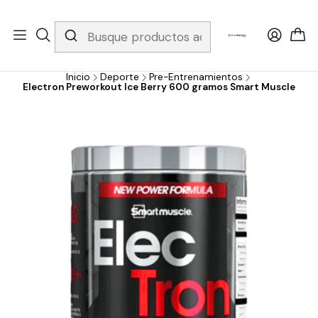
Whatsapp 3229079958/ Fijo 6019251796 / Envios a todo el país y
gratis apartir de 199.000!
Inicio
Deporte
Pre-Entrenamientos
Electron Preworkout Ice Berry 600 gramos Smart Muscle