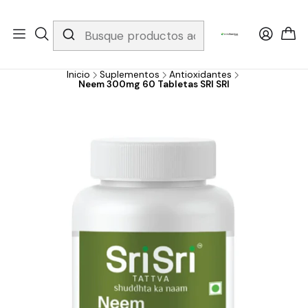
Whatsapp 3229079958/ Fijo 6019251796 / Envios a todo el país y
gratis apartir de 199.000!
Inicio
Suplementos
Antioxidantes
Neem 300mg 60 Tabletas SRI SRI