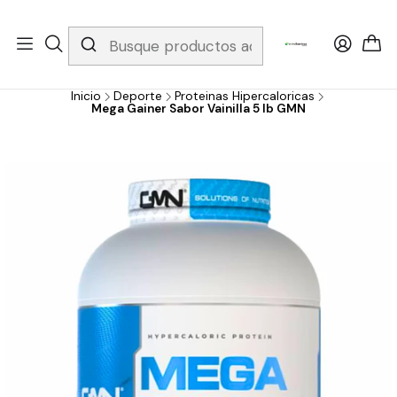
Whatsapp 3229079958/ Fijo 6019251796 / Envios a todo el país y
gratis apartir de 199.000!
Inicio
Deporte
Proteinas Hipercaloricas
Mega Gainer Sabor Vainilla 5 lb GMN