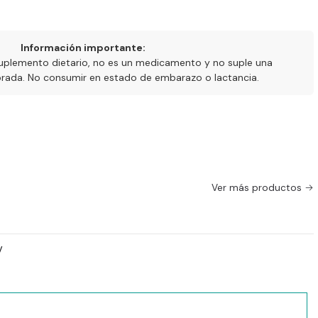
llium L)
— 100 mg
ia)
— 50 mg
Información importante:
s de la formulación
uplemento dietario, no es un medicamento y no suple una
ibrada. No consumir en estado de embarazo o lactancia.
ncentraciones corresponden a la información declarada en
s
cápsulas
Ver más productos
 colombiana
umo sugerido
y
el fabricante o recomendación profesional.