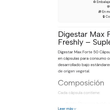
♻️ Embalaj

🎁 En m
🔒 C
Digestar Max 
Freshly – Supl
Digestar Max Forte 50 Cápsu
en cápsulas para consumo or
desarrollado bajo estándares
de origen vegetal.
Composición
Cada cápsula contiene:
Boldo (Peumus boldus
Leer más
Cáscara sagrada (Rha