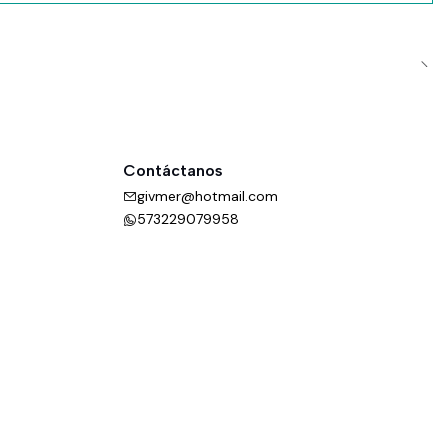
nto dietario. No es un medicamento y no sustituye una
ntener fuera del alcance de los niños. No consumir en caso
no de sus componentes.
Contáctanos
givmer@hotmail.com
573229079958