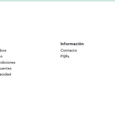
Este producto es un supleme
alimentación equilibrada. Ma
de hipersensibilidad a algu
Información
mbos
Contacto
do
PQRs
ndiciones
cuentes
vacidad