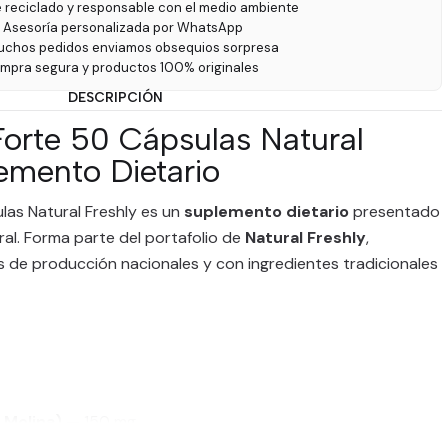
e reciclado y responsable con el medio ambiente
 Asesoría personalizada por WhatsApp
uchos pedidos enviamos obsequios sorpresa
ompra segura y productos 100% originales
DESCRIPCIÓN
Forte 50 Cápsulas Natural
emento Dietario
las Natural Freshly es un
suplemento dietario
presentado
al. Forma parte del portafolio de
Natural Freshly
,
 de producción nacionales y con ingredientes tradicionales
 Molina)
— 150 mg
mnus purshiana de Candole)
— 150 mg