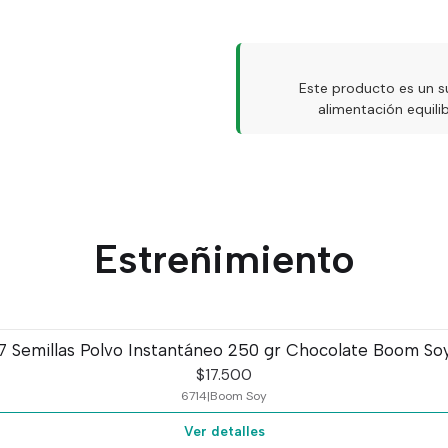
Psyllium (Plantago psy
Sen (Cassia angustifol
Otros excipientes propio
Este producto es un s
alimentación equil
(La composición exacta y co
la etiqueta del producto).
Presentación
Frasco con
50 cápsula
Estreñimiento
Presentación sólida en 
Producto de
industria
Modo de cons
7 Semillas Polvo Instantáneo 250 gr Chocolate Boom So
$17.500
Consumir según indicación d
6714
|
Boom Soy
Advertencia
Ver detalles