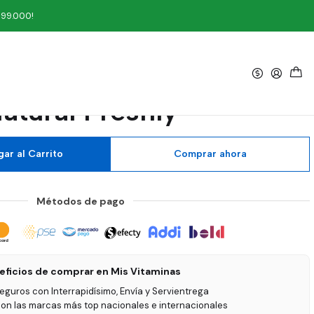
 Freshly
199.000!
|
Max Forte 50 Cápsulas
atural Freshly
ar al Carrito
Comprar ahora
Métodos de pago
eficios de comprar en Mis Vitaminas
seguros con Interrapidísimo, Envía y Servientrega
on las marcas más top nacionales e internacionales