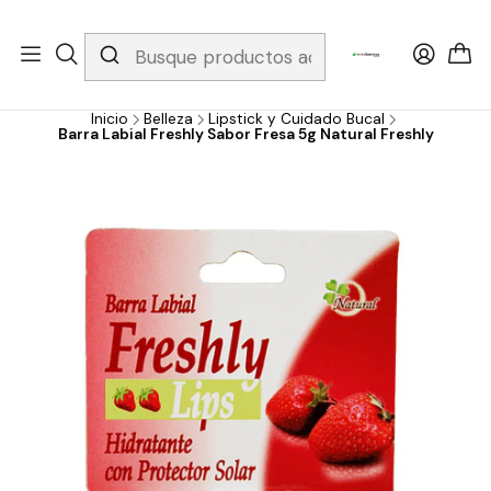
Whatsapp 3229079958/ Fijo 6019251796 / Envios a todo el país y
gratis apartir de 199.000!
Inicio
Belleza
Lipstick y Cuidado Bucal
Barra Labial Freshly Sabor Fresa 5g Natural Freshly