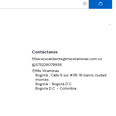
Contáctanos
servicioalcliente@misvitaminas.com.co
573229079958
Mis Vitaminas
Bogotá , Calle 8 sur #38-16 barrio ciudad
montes
Bogotá - Bogotá D.C.
Bogota D.C. - Colombia