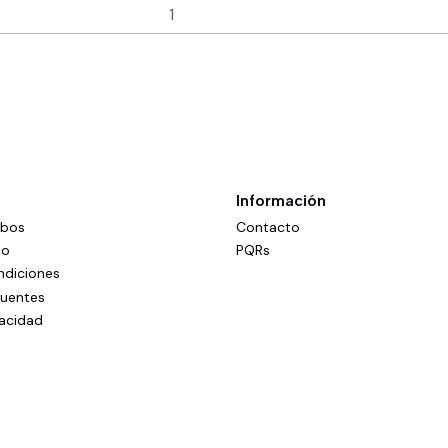
Información
mbos
Contacto
do
PQRs
ndiciones
cuentes
vacidad