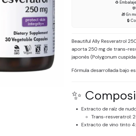
♻️ Embalaj

🎁 En m
🔒 C
Beautiful Ally Resveratrol 2
aporta 250 mg de trans-resv
japonés (Polygonum cuspidatu
Fórmula desarrollada bajo e
✨ Composic
Extracto de raíz de nud
Trans-resveratrol: 
Extracto de vino tinto 4:1