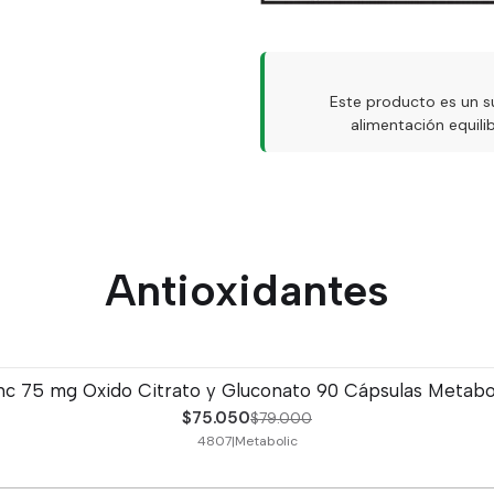
Este producto es un s
alimentación equil
Antioxidantes
nc 75 mg Oxido Citrato y Gluconato 90 Cápsulas Metabo
$75.050
$79.000
4807
|
Metabolic