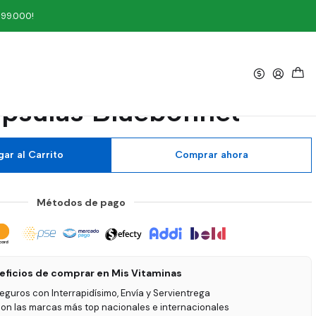
ulas Bluebonnet
199.000!
|
Ally Resveratrol 250 mg
psulas Bluebonnet
ar al Carrito
Comprar ahora
Métodos de pago
eficios de comprar en Mis Vitaminas
seguros con Interrapidísimo, Envía y Servientrega
on las marcas más top nacionales e internacionales