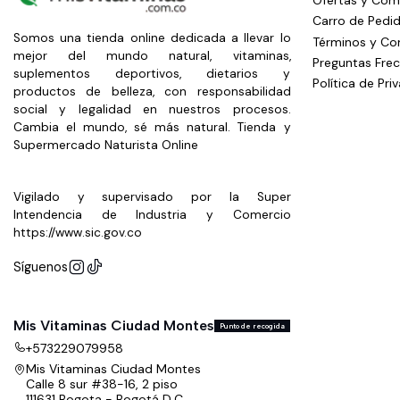
Carro de Pedi
Somos una tienda online dedicada a llevar lo
Términos y Co
mejor del mundo natural, vitaminas,
Preguntas Fre
suplementos deportivos, dietarios y
Política de Pri
productos de belleza, con responsabilidad
social y legalidad en nuestros procesos.
Cambia el mundo, sé más natural. Tienda y
Supermercado Naturista Online
Vigilado y supervisado por la Super
Intendencia de Industria y Comercio
https://www.sic.gov.co
Síguenos
Mis Vitaminas Ciudad Montes
Punto de recogida
+573229079958
Mis Vitaminas Ciudad Montes
Calle 8 sur #38-16, 2 piso
111631 Bogota - Bogotá D.C.