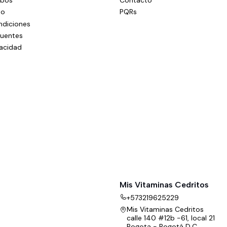
do
PQRs
ndiciones
cuentes
vacidad
Mis Vitaminas Cedritos
+573219625229
Mis Vitaminas Cedritos
calle 140 #12b -61, local 21
Bogota - Bogotá D.C.