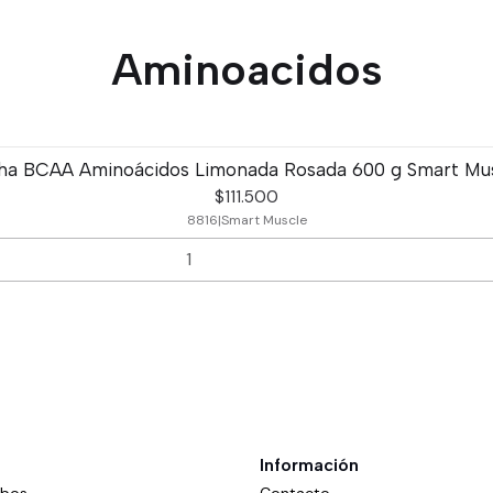
Aminoacidos
ha BCAA Aminoácidos Limonada Rosada 600 g Smart Mu
$111.500
8816
|
Smart Muscle
Información
mbos
Contacto