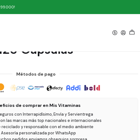
sulas
199.000!
|
ine 500 mg Now Foods
120 Capsulas
Métodos de pago
eficios de comprar en Mis Vitaminas
seguros con Interrapidísimo, Envía y Servientrega
on las marcas más top nacionales e internacionales
e reciclado y responsable con el medio ambiente
 Asesoría personalizada por WhatsApp
uchos pedidos enviamos obsequios sorpresa