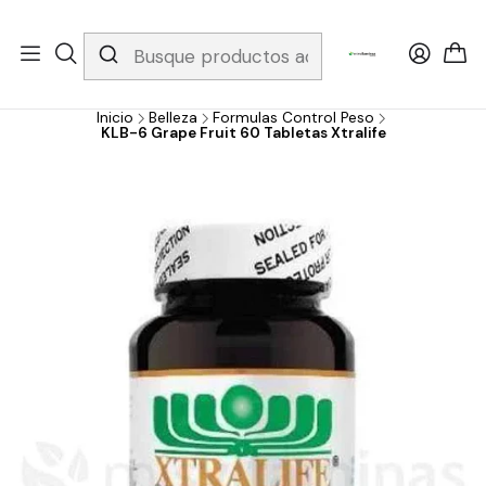
Whatsapp 3229079958/ Fijo 6019251796 / Envios a todo el país y
gratis apartir de 199.000!
Inicio
Belleza
Formulas Control Peso
KLB-6 Grape Fruit 60 Tabletas Xtralife