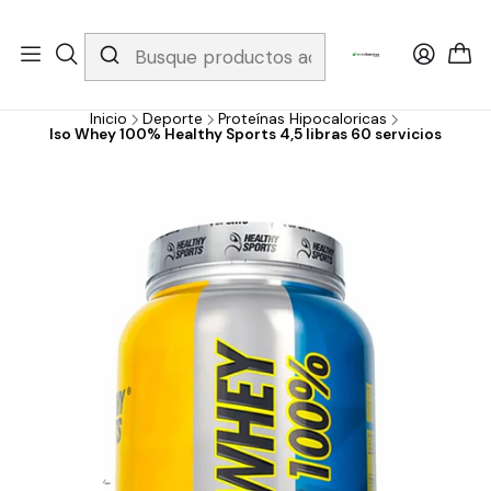
Whatsapp 3229079958/ Fijo 6019251796 / Envios a todo el país y
gratis apartir de 199.000!
Inicio
Deporte
Proteínas Hipocaloricas
Iso Whey 100% Healthy Sports 4,5 libras 60 servicios