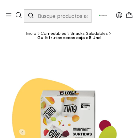
Whatsapp 3229079958/ Fijo 6019251796 / Envios a todo el país y
gratis apartir de 199.000!
Inicio
Comestibles
Snacks Saludables
Guilt frutos secos caja x 6 Und