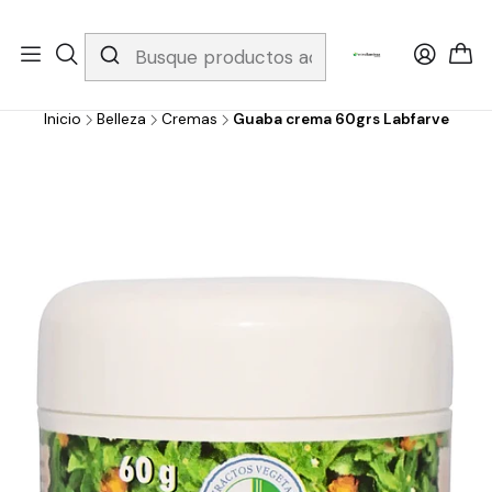
Whatsapp 3229079958/ Fijo 6019251796 / Envios a todo el país y
gratis apartir de 199.000!
Inicio
Belleza
Cremas
Guaba crema 60grs Labfarve