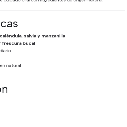
icas
caléndula, salvia y manzanilla
y frescura bucal
diario
en natural
ón