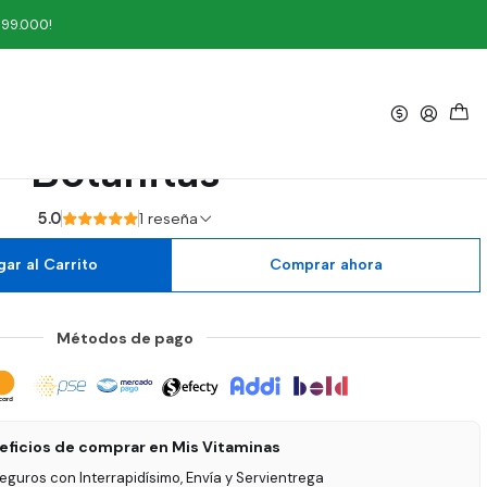
otanitas
199.000!
|
sh Crema Dental 85 g
Botanitas
5.0
1 reseña
ar al Carrito
Comprar ahora
Métodos de pago
eficios de comprar en Mis Vitaminas
seguros con Interrapidísimo, Envía y Servientrega