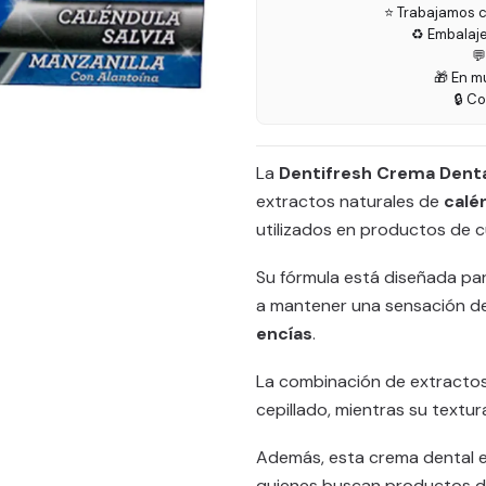
⭐ Trabajamos c
♻️ Embalaj

🎁 En m
🔒 C
La
Dentifresh Crema Denta
extractos naturales de
calén
utilizados en productos de c
Su fórmula está diseñada par
a mantener una sensación d
encías
.
La combinación de extractos
cepillado, mientras su textura
Además, esta crema dental 
quienes buscan productos de