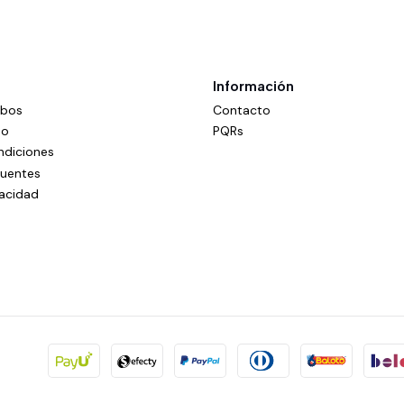
Información
mbos
Contacto
do
PQRs
ndiciones
cuentes
vacidad