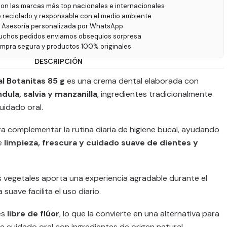
on las marcas más top nacionales e internacionales
e reciclado y responsable con el medio ambiente
 Asesoría personalizada por WhatsApp
uchos pedidos enviamos obsequios sorpresa
ompra segura y productos 100% originales
DESCRIPCIÓN
l Botanitas 85 g
es una crema dental elaborada con
dula, salvia y manzanilla
, ingredientes tradicionalmente
uidado oral.
a complementar la rutina diaria de higiene bucal, ayudando
e
limpieza, frescura y cuidado suave de dientes y
 vegetales aporta una experiencia agradable durante el
 suave facilita el uso diario.
es
libre de flúor
, lo que la convierte en una alternativa para
 cuidado oral con ingredientes de origen natural.