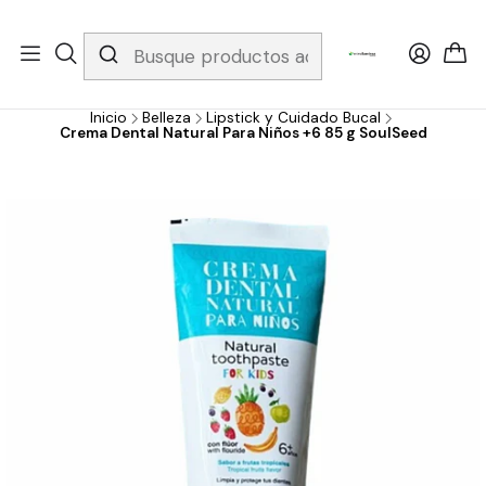
Whatsapp 3229079958/ Fijo 6019251796 / Envios a todo el país y
gratis apartir de 199.000!
Inicio
Belleza
Lipstick y Cuidado Bucal
Crema Dental Natural Para Niños +6 85 g SoulSeed