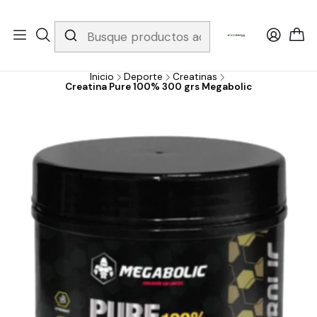
Whatsapp 3229079958/ Fijo 6019251796 / Envios a todo el país y
gratis apartir de 199.000!
Inicio
Deporte
Creatinas
Creatina Pure 100% 300 grs Megabolic