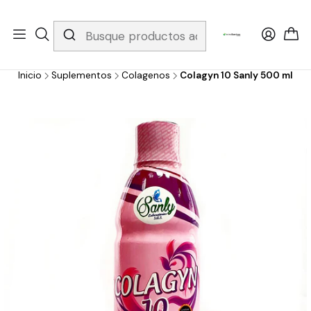
Whatsapp 3229079958/ Fijo 6019251796 / Envios a todo el país y
gratis apartir de 199.000!
Inicio
Suplementos
Colagenos
Colagyn 10 Sanly 500 ml