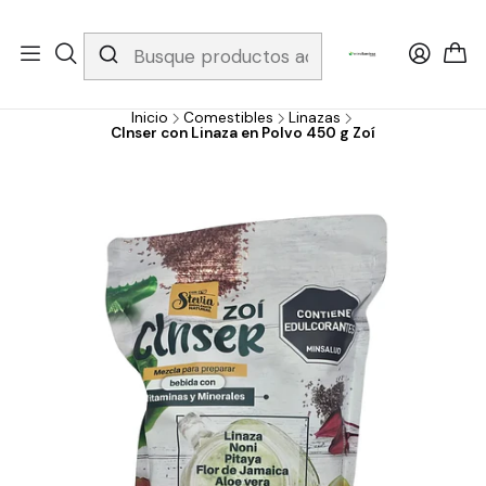
Whatsapp 3229079958/ Fijo 6019251796 / Envios a todo el país y
gratis apartir de 199.000!
Inicio
Comestibles
Linazas
Clnser con Linaza en Polvo 450 g Zoí