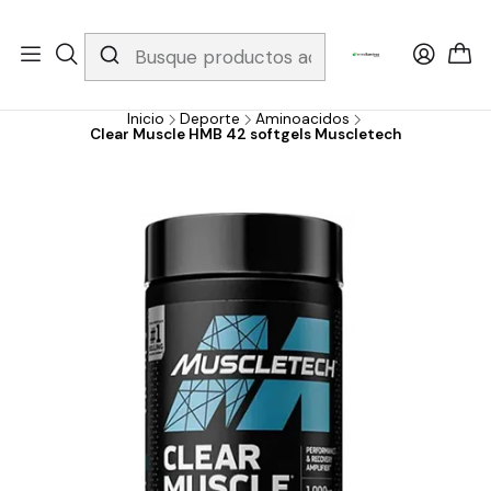
Whatsapp 3229079958/ Fijo 6019251796 / Envios a todo el país y
gratis apartir de 199.000!
Inicio
Deporte
Aminoacidos
Clear Muscle HMB 42 softgels Muscletech