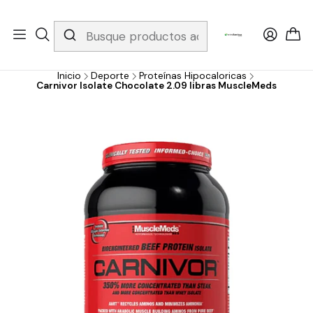
Whatsapp 3229079958/ Fijo 6019251796 / Envios a todo el país y
gratis apartir de 199.000!
Inicio
Deporte
Proteínas Hipocaloricas
Carnivor Isolate Chocolate 2.09 libras MuscleMeds