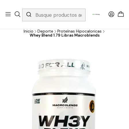
Whatsapp 3229079958/ Fijo 6019251796 / Envios a todo el país y
gratis apartir de 199.000!
Inicio
Deporte
Proteínas Hipocaloricas
Whey Blend 1.79 Libras Macroblends