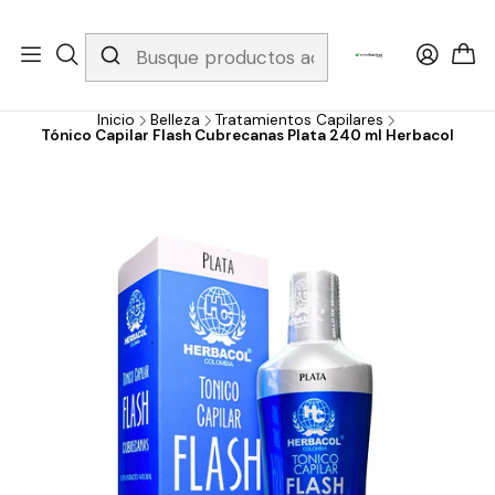
Whatsapp 3229079958/ Fijo 6019251796 / Envios a todo el país y
gratis apartir de 199.000!
Inicio
Belleza
Tratamientos Capilares
Tónico Capilar Flash Cubrecanas Plata 240 ml Herbacol