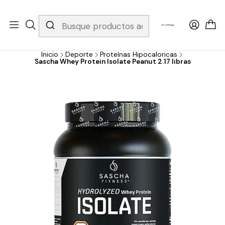
Whatsapp 3229079958/ Fijo 6019251796 / Envios a todo el país y
gratis apartir de 199.000!
Inicio
Deporte
Proteínas Hipocaloricas
Sascha Whey Protein Isolate Peanut 2.17 libras