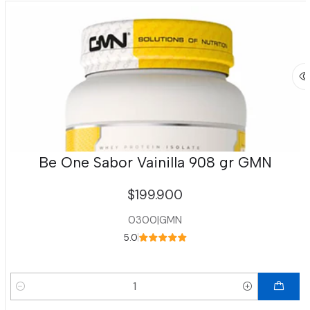
Be One Sabor Vainilla 908 gr GMN
$199.900
0300
|
GMN
5.0
Cantidad