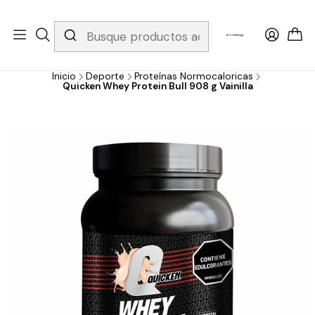
Whatsapp 3229079958/ Fijo 6019251796 / Envios a todo el país y
gratis apartir de 199.000!
Inicio
Deporte
Proteínas Normocaloricas
Quicken Whey Protein Bull 908 g Vainilla