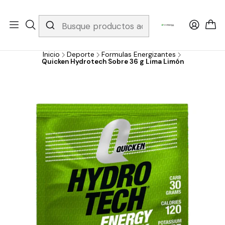
Whatsapp 3229079958/ Fijo 6019251796 / Envios a todo el país y
gratis apartir de 199.000!
Inicio
Deporte
Formulas Energizantes
Quicken Hydrotech Sobre 36 g Lima Limón