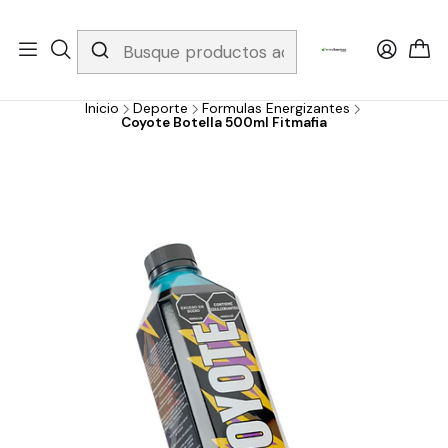
Whatsapp 3229079958/ Fijo 6019251796 / Envios a todo el país y
gratis apartir de 199.000!
Inicio
Deporte
Formulas Energizantes
Coyote Botella 500ml Fitmafia