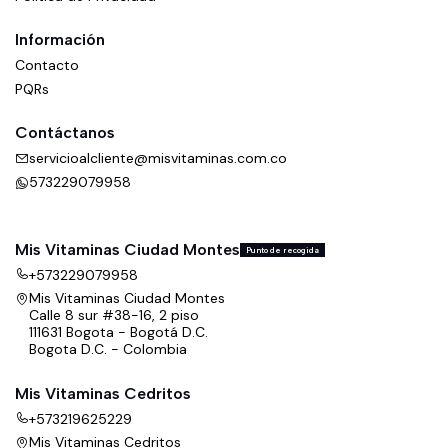
Información
Contacto
PQRs
Contáctanos
servicioalcliente@misvitaminas.com.co
573229079958
Mis Vitaminas Ciudad Montes
Punto de recogida
+573229079958
Mis Vitaminas Ciudad Montes
Calle 8 sur #38-16, 2 piso
111631 Bogota - Bogotá D.C.
Bogota D.C. - Colombia
Mis Vitaminas Cedritos
+573219625229
Mis Vitaminas Cedritos