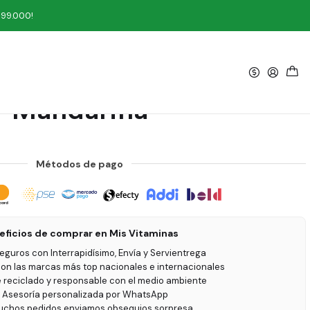
darina
199.000!
|
n Hydrotech 908 gr
Mandarina
Métodos de pago
eficios de comprar en Mis Vitaminas
seguros con Interrapidísimo, Envía y Servientrega
on las marcas más top nacionales e internacionales
e reciclado y responsable con el medio ambiente
 Asesoría personalizada por WhatsApp
uchos pedidos enviamos obsequios sorpresa