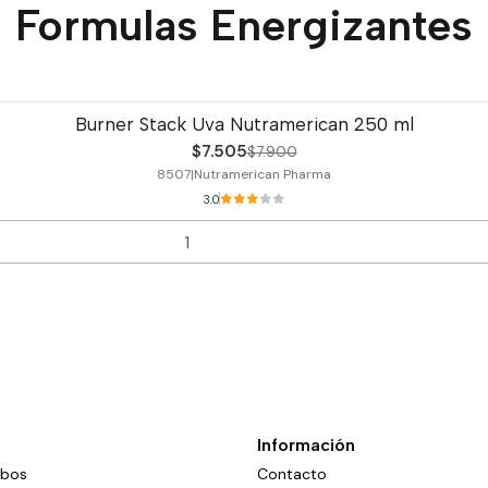
Formulas Energizantes
Burner Stack Uva Nutramerican 250 ml
$7.505
$7.900
8507
|
Nutramerican Pharma
3.0
Información
mbos
Contacto