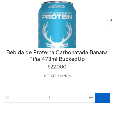
Bebida de Proteína Carbonatada Banana
Piña 473ml BuckedUp
$22.000
1002
|
BuckedUp
Cantidad