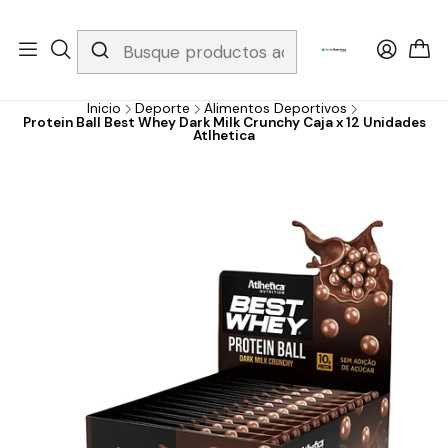
Whatsapp 3229079958/ Fijo 6019251796 / Envios a todo el país y
gratis apartir de 199.000!
Inicio
Deporte
Alimentos Deportivos
Protein Ball Best Whey Dark Milk Crunchy Caja x 12 Unidades
Atlhetica