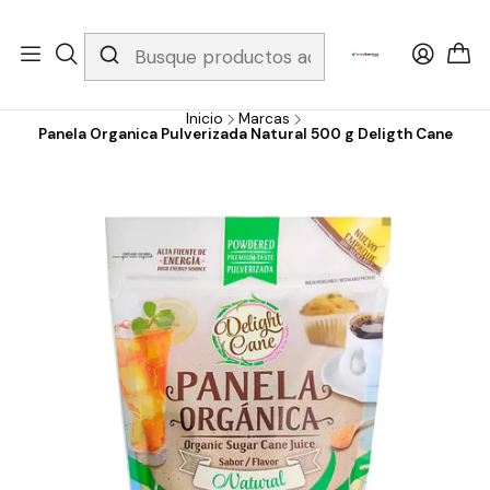
Whatsapp 3229079958/ Fijo 6019251796 / Envios a todo el país y
gratis apartir de 199.000!
Inicio
Marcas
Panela Organica Pulverizada Natural 500 g Deligth Cane