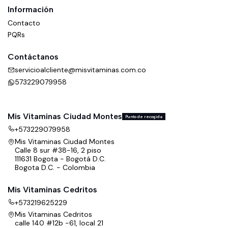
Información
Contacto
PQRs
Contáctanos
servicioalcliente@misvitaminas.com.co
573229079958
Mis Vitaminas Ciudad Montes
Punto de recogida
+573229079958
Mis Vitaminas Ciudad Montes
Calle 8 sur #38-16, 2 piso
111631 Bogota - Bogotá D.C.
Bogota D.C. - Colombia
Mis Vitaminas Cedritos
+573219625229
Mis Vitaminas Cedritos
calle 140 #12b -61, local 21