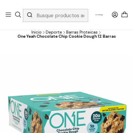
Whatsapp 3229079958/ Fijo 6019251796 / Envios a todo el país y
gratis apartir de 199.000!
Inicio
Deporte
Barras Proteicas
One Yeah Chocolate Chip Cookie Dough 12 Barras