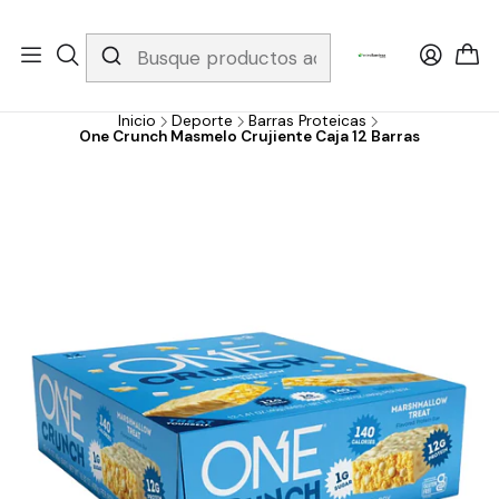
Whatsapp 3229079958/ Fijo 6019251796 / Envios a todo el país y
gratis apartir de 199.000!
Inicio
Deporte
Barras Proteicas
One Crunch Masmelo Crujiente Caja 12 Barras