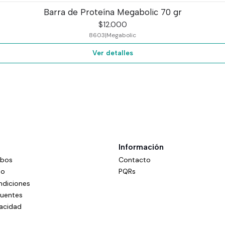
Barra de Proteína Megabolic 70 gr
$12.000
8603
|
Megabolic
Ver detalles
Información
mbos
Contacto
do
PQRs
ndiciones
cuentes
vacidad