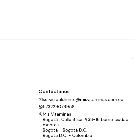
Contáctanos
servicioalcliente@misvitaminas.com.co
573229079958
Mis Vitaminas
Bogotá , Calle 8 sur #38-16 barrio ciudad
montes
Bogotá - Bogotá D.C.
Bogota D.C. - Colombia