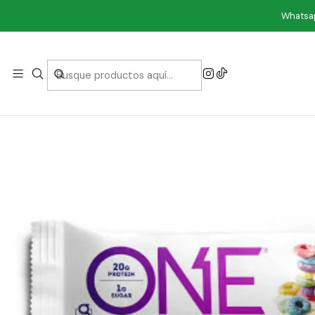
I
Whatsap