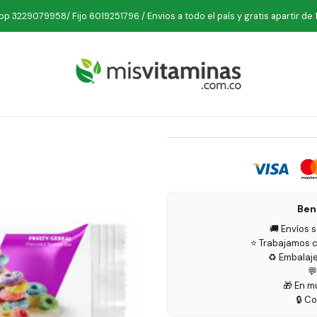
nicio
Deporte
Barras Proteicas
One Yeah Fruity Cereal Barra 60
p 3229079958/ Fijo 6019251796 / Envios a todo el país y gratis apartir de 
One Yeah F
Ben
🚚 Envíos 
⭐ Trabajamos c
♻️ Embalaj

🎁 En m
🔒 C